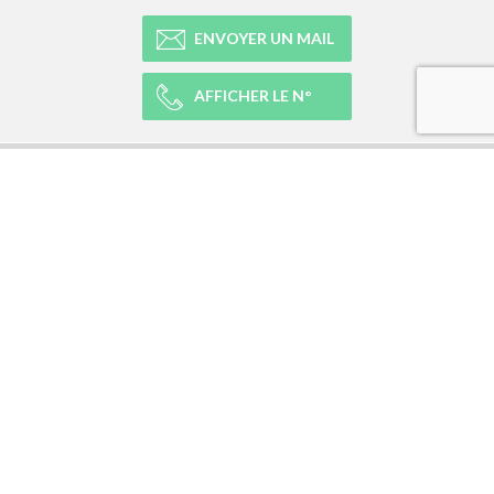
ENVOYER UN MAIL
AFFICHER LE N°
NOTRE RÉSEAU
NOTRE EXPÉRIENCE
LÉGAL
NEWSLETTER
Abonnez-vous à la newsletter et recevez toutes les infos du réseau :
RÉSEAUX SOCIAUX