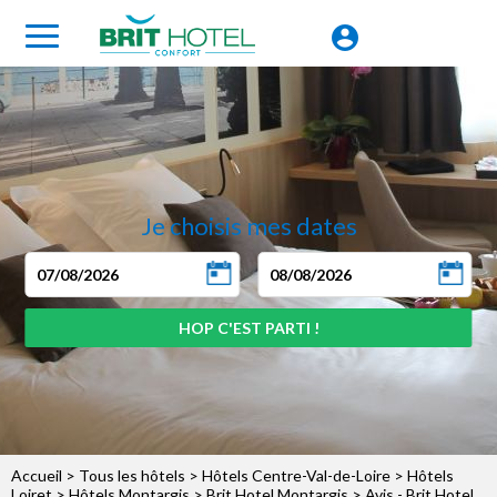
Je choisis mes dates
Accueil
>
Tous les hôtels
>
Hôtels Centre-Val-de-Loire
>
Hôtels
Loiret
>
Hôtels Montargis
>
Brit Hotel Montargis
> Avis - Brit Hotel