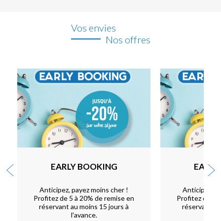
Vos envies
Nos offres
EARLY BOOKING
EARLY
Anticipez, payez moins cher !
Anticipez, p
Profitez de 5 à 20% de remise en
Profitez de 5 
réservant au moins 15 jours à
réservant au
l'avance.
l'