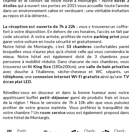
charme et le confort de notre hôtel à Montargis ! Notre
hôtel 3
étoiles
qui a ouvert ses portes en 2015 vous accueille toute l’année
dans un environnement calme et verdoyant ; une véritable invitation
au repos et à la détente…
La réception est ouverte de 7h à 22h
; vous y trouverez un coffre-
fort à votre disposition. En dehors de ces horaires, l’accès se fait par
code sécurisé. A votre arrivée, profitez de notre
parking privé
pour
garer votre voiture en toute sécurité et gratuitement.
Notre hôtel de Montargis, c’est
53 chambres
confortables parmi
lesquelles vous n’aurez plus qu’à choisir celle qui vous conviendra le
mieux. Notre hôtel est également doté de 3 chambres pour
personne à mobilité réduite. Dans chacune de nos chambres, vous
trouverez un
lit King Size
(180x200cm), une
salle de bain privative
avec douche à l’italienne, sèche-cheveux et WC séparés, un
téléphone
, une
connexion internet Wi-Fi gratuite
ainsi qu’une
TV
écran plat LED
.
Réveillez-vous en douceur et dans la bonne humeur avec notre
appétissant buffet
petit-déjeuner
garni de produits frais et issus
de la région ! Nous le servons de 7h à 10h afin que vous puissiez
profiter de votre grasse matinée. Vous préférez la tranquillité de
votre chambre ? Un
room service
vous est également proposé dans
notre hôtel de Montargis.
Petit-
Check-
Check-