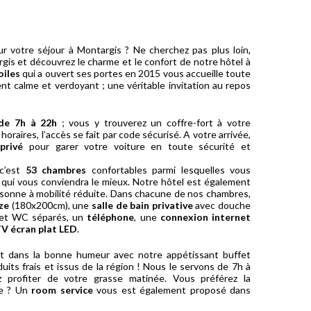
ur votre séjour à Montargis ? Ne cherchez pas plus loin,
gis et découvrez le charme et le confort de notre hôtel à
oiles
qui a ouvert ses portes en 2015 vous accueille toute
t calme et verdoyant ; une véritable invitation au repos
 de 7h à 22h
; vous y trouverez un coffre-fort à votre
horaires, l’accès se fait par code sécurisé. A votre arrivée,
privé
pour garer votre voiture en toute sécurité et
 c’est
53 chambres
confortables parmi lesquelles vous
le qui vous conviendra le mieux. Notre hôtel est également
sonne à mobilité réduite. Dans chacune de nos chambres,
ize
(180x200cm), une
salle de bain privative
avec douche
x et WC séparés, un
téléphone
, une
connexion internet
V écran plat LED
.
et dans la bonne humeur avec notre appétissant buffet
duits frais et issus de la région ! Nous le servons de 7h à
z profiter de votre grasse matinée. Vous préférez la
re ? Un
room service
vous est également proposé dans