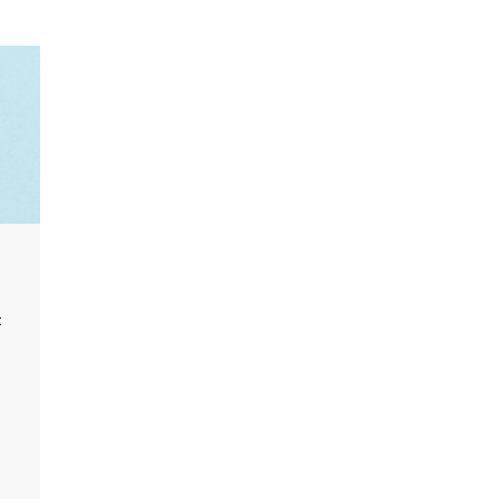
EARLY BOOKING
t
Anticipez, payez moins cher ! Profitez de 5 à 20% de remi
au moins 15 jours à l'avance.
J'EN PROFITE