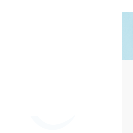
EARLY BOOKING
ez moins cher ! Profitez de 5 à 20% de remise en réservant
au moins 15 jours à l'avance.
J'EN PROFITE