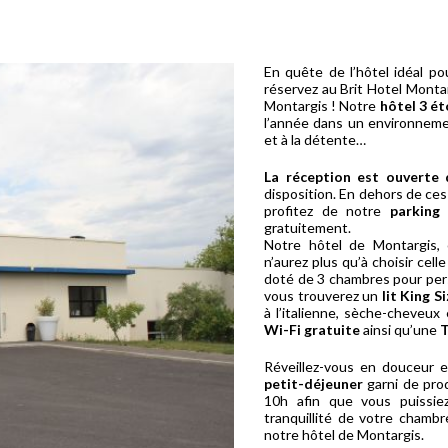
En quête de l’hôtel idéal po
réservez au Brit Hotel Montar
Montargis ! Notre
hôtel 3 ét
l’année dans un environnemen
et à la détente…
La réception est ouverte
disposition. En dehors de ces 
profitez de notre
parking 
gratuitement.
Notre hôtel de Montargis,
n’aurez plus qu’à choisir cel
doté de 3 chambres pour per
vous trouverez un
lit King S
à l’italienne, sèche-cheveu
Wi-Fi gratuite
ainsi qu’une
T
Réveillez-vous en douceur 
petit-déjeuner
garni de pro
10h afin que vous puissie
tranquillité de votre chamb
notre hôtel de Montargis.