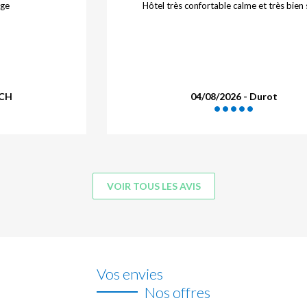
s tousjour bien au BRIT de Montargis. C'et
Rien a
 ideal pour recharger les batteries apres une
onduite (780 km dans mon cas) ou après une
journée de Travail
03/08/2026 - Matteo F.
VOIR TOUS LES AVIS
Vos envies
Nos offres