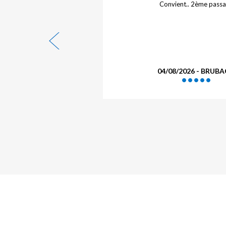
Hôtel très confortable calme et très bien situé
Je sui
l'endoit
longue c
04/08/2026 - Durot