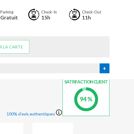
Parking
Check-In
Check-Out
Gratuit
15h
11h
R LA CARTE
+
INDICE DE
SATISFACTION CLIENT
94 %
100% d'avis authentiques