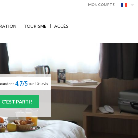
MON COMPTE
RATION
TOURISME
ACCÈS
4.7/5
ommandent
sur 101 avis